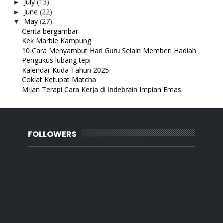
July
(13)
►
June
(22)
►
May
(27)
▼
Cerita bergambar
Kek Marble Kampung
10 Cara Menyambut Hari Guru Selain Memberi Hadiah
Pengukus lubang tepi
Kalendar Kuda Tahun 2025
Coklat Ketupat Matcha
Mijan Terapi Cara Kerja di Indebrain Impian Emas
Popia Ayam Sayur
Jengah Kebun Melihat Tanaman
Resepi Paru Sambal
MALAYSIANS ARE INVITED TO A NIGHT FILLED WITH
FOLLOWERS
MUSI...
Cara Aminkan Doa
Daging Masam Manis
Rumah Terbuka TC Metal Care
Resepi Ikan Bawal Stim Ringkas
Simpan duit kertas RM5
Lirik Lagu I L U | Aepul Roza
1 Kebaikan Kakak Ipar
Pembukaan Akaun Kanak Kanak Tabung Haji