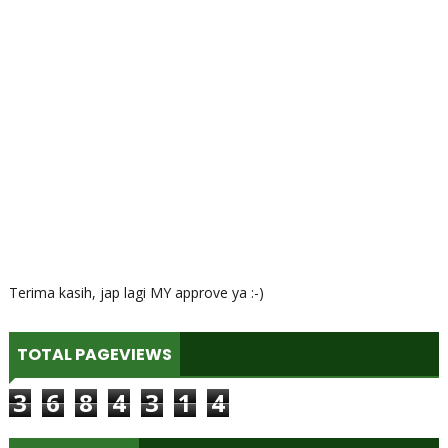
Terima kasih, jap lagi MY approve ya :-)
TOTAL PAGEVIEWS
3
6
8
4
3
1
4