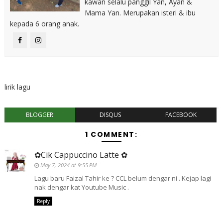
kawan selalu panggil Yan, Ayan &
Mama Yan. Merupakan isteri & ibu
kepada 6 orang anak.
lirik lagu
BLOGGER
DISQUS
FACEBOOK
1 COMMENT:
✿Cik Cappuccino Latte ✿
May 7, 2024 at 9:55 PM
Lagu baru Faizal Tahir ke ? CCL belum dengar ni . Kejap lagi
nak dengar kat Youtube Music .
Reply