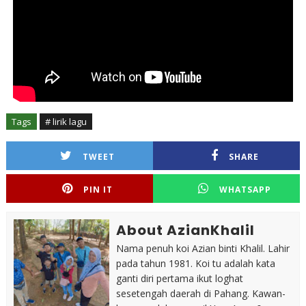
Tags
# lirik lagu
TWEET
SHARE
PIN IT
WHATSAPP
About AzianKhalil
Nama penuh koi Azian binti Khalil. Lahir
pada tahun 1981. Koi tu adalah kata
ganti diri pertama ikut loghat
sesetengah daerah di Pahang. Kawan-