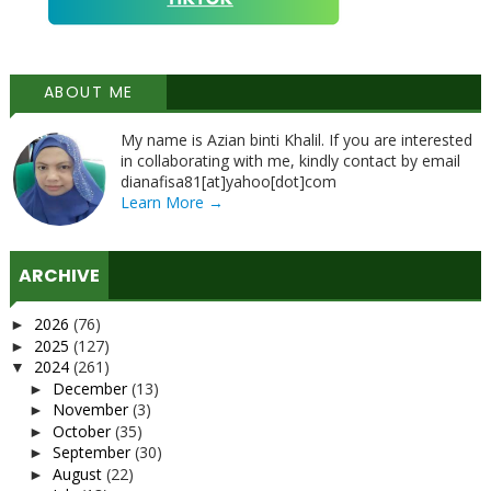
ABOUT ME
My name is Azian binti Khalil. If you are interested
in collaborating with me, kindly contact by email
dianafisa81[at]yahoo[dot]com
Learn More →
ARCHIVE
2026
(76)
►
2025
(127)
►
2024
(261)
▼
December
(13)
►
November
(3)
►
October
(35)
►
September
(30)
►
August
(22)
►