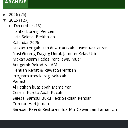
ARCHIVE
2026
(76)
►
2025
(127)
▼
December
(18)
▼
Hantar borang Pencen
Ucid Selesai Berkhatan
Kalendar 2026
Makan Tengah Hari di Al Barakah Fusion Restaurant
Nasi Goreng Daging Untuk Jamuan Kelas Ucid
Makan Asam Pedas Parit Jawa, Muar
Anugerah Rekod NILAM
Hentian Rehat & Rawat Seremban
Program Impak Pagi Sekolah
Panas!
Al Fatihah buat abah Mama Yan
Cermin Kereta Abah Pecah
Selesai Sampul Buku Teks Sekolah Rendah
Coretan Hari Jumaat
Sarapan Pagi di Restoran Hua Mui Cawangan Taman Un...
Buat Goodie Bags untuk Mijan
Masak Spageti Goreng untuk Abang di Asrama
Restoran Nasi Kerabu Cikgu CT di Hari Ahad