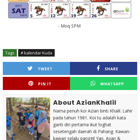
- Moq SPM
Tags
# kalendar Kuda
TWEET
SHARE
PIN IT
WHATSAPP
About AzianKhalil
Nama penuh koi Azian binti Khalil. Lahir
pada tahun 1981. Koi tu adalah kata
ganti diri pertama ikut loghat
sesetengah daerah di Pahang. Kawan-
kawan selalu panggil Yan, Ayan &