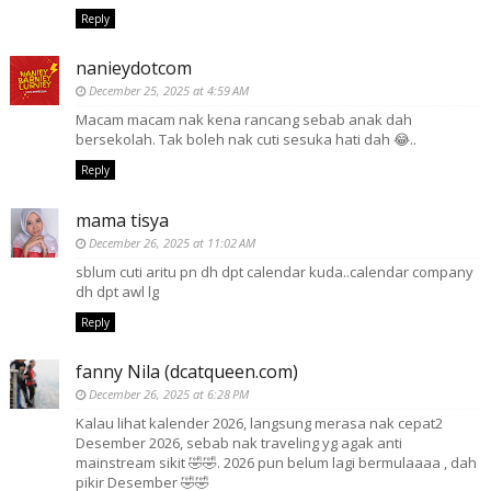
Reply
nanieydotcom
December 25, 2025 at 4:59 AM
Macam macam nak kena rancang sebab anak dah
bersekolah. Tak boleh nak cuti sesuka hati dah 😂..
Reply
mama tisya
December 26, 2025 at 11:02 AM
sblum cuti aritu pn dh dpt calendar kuda..calendar company
dh dpt awl lg
Reply
fanny Nila (dcatqueen.com)
December 26, 2025 at 6:28 PM
Kalau lihat kalender 2026, langsung merasa nak cepat2
Desember 2026, sebab nak traveling yg agak anti
mainstream sikit 🤣🤣. 2026 pun belum lagi bermulaaaa , dah
pikir Desember 🤣🤣