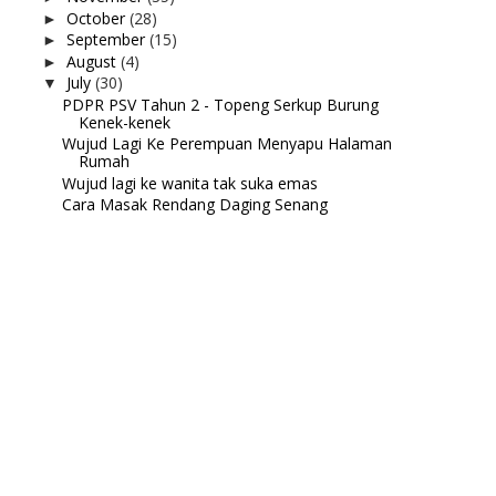
October
(28)
►
September
(15)
►
August
(4)
►
July
(30)
▼
PDPR PSV Tahun 2 - Topeng Serkup Burung
Kenek-kenek
Wujud Lagi Ke Perempuan Menyapu Halaman
Rumah
Wujud lagi ke wanita tak suka emas
Cara Masak Rendang Daging Senang
Wujud lagi ke orang guna lesung batu
Masih wujud ke? Part 2
Masih wujud ke? Part 1
Kerabu kacang botol campur taugeh yang
senang dan ...
Keropok Tok Wan
MY Masak | Sayur Kucai dan Tauhu
Maksud Peribahasa: Kucing Bertanduk
Wordless Wednesday : Perempuan belajar
tinggi pun ...
Salam Aidil Adha
Mary Kay Honey Glow Finisher
Anak pungut