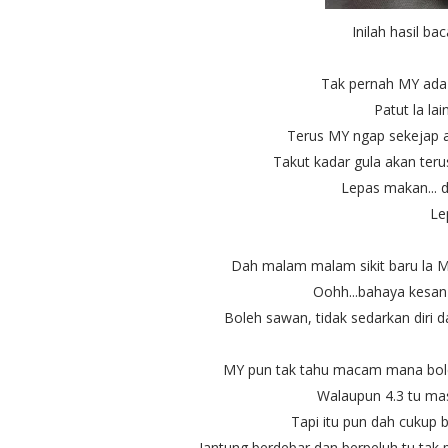
Inilah hasil b
Tak pernah MY ada 
Patut la lai
Terus MY ngap sekejap ai
Takut kadar gula akan teru
Lepas makan... d
Le
Dah malam malam sikit baru la MY
Oohh...bahaya kesan h
Boleh sawan, tidak sedarkan diri 
MY pun tak tahu macam mana bole
Walaupun 4.3 tu mas
Tapi itu pun dah cukup 
Jantung berdebar dan berpeluh tu ta