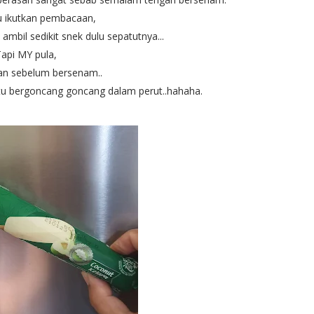
u ikutkan pembacaan,
mbil sedikit snek dulu sepatutnya...
api MY pula,
an sebelum bersenam..
u bergoncang goncang dalam perut..hahaha.