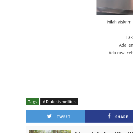
Inilah aiskri
Tak
Ada lem
Ada rasa ceb
Tags
# Diabetis mellitus
TWEET
SHARE