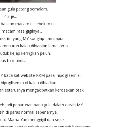
acaan gula petang semalam.
4.3 je...
bacaan macam ni sebelum ni...
n macam rasa gigilnya...
skrim yang MY songlap dari dapur...
s menurun kalau dibiarkan lama lama...
uduk kejap keringkan peluh...
pas tu mandi...
 baca kat website KKM pasal hipoglisemia...
ipoglisemia ni kalau dibiarkan...
dan seterusnya mengakibatkan kerosakan otak.
h jadi penurunan pada gula dalam darah MY..
ih di paras normal sebenarnya,
buat Mama Yan menggigil dan sejuk.
k perasan sangat sebab semalam tengah bersenam.