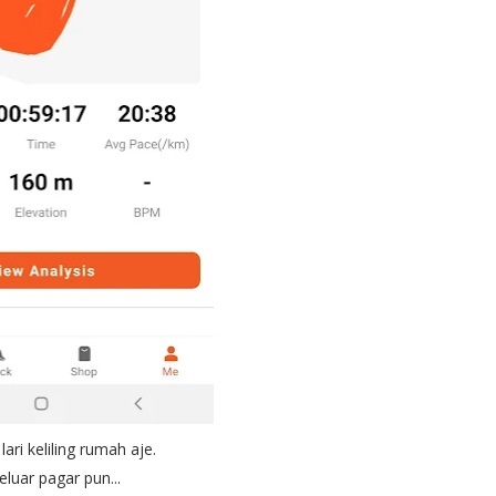
ari keliling rumah aje.
eluar pagar pun...