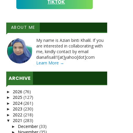
ABOUT ME
My name is Azian binti Khalil. If you
are interested in collaborating with
me, kindly contact by email
dianafisa81[at]yahoo[dot]com
Learn More →
ARCHIVE
2026
(76)
►
2025
(127)
►
2024
(261)
►
2023
(230)
►
2022
(218)
►
2021
(283)
▼
December
(33)
►
November
(35)
►