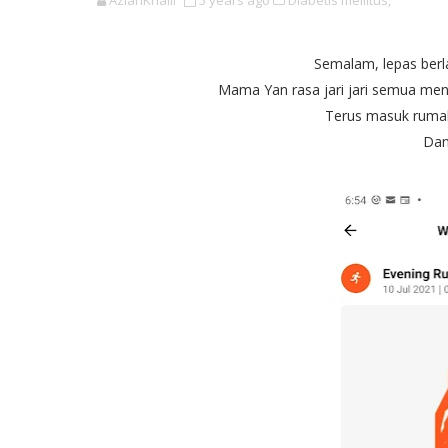
AzianKhalil
5 years ago
Diabetis mellitus,
Semalam, lepas berla
Mama Yan rasa jari jari semua meng
Terus masuk rumah 
Dan