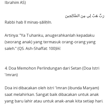
Ibrahim AS)
رَبِّ هَبْ لِي مِنَ الصَّالِحِينَ
Rabbi hab lī minaṣ-ṣāliḥīn.
Artinya: "Ya Tuhanku, anugerahkanlah kepadaku
(seorang anak) yang termasuk orang-orang yang
saleh." (QS. Ash-Shaffat: 100)￼
4. Doa Memohon Perlindungan dari Setan (Doa Istri
'Imran)
Doa ini dibacakan oleh istri 'Imran (ibunda Maryam)
saat melahirkan. Sangat baik dibacakan untuk anak
yang baru lahir atau untuk anak-anak kita setiap hari.