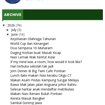
ARCHIVE
2026
(76)
▼
July
(3)
►
June
(16)
▼
Kejohanan Olahraga Tahunan
World Cup dan Kenangan
Doa Sempena 10 Muharam
Daging Korban buat Masak Kicap
Nasi Lemak Wak Kentut Kulai
If my mind was a room, how would it look like?
Hari terbuka sekolah tak jadi
Jom Dinner di Big Twin Cafe Pontian
Lunch date makan Nasi kerabu Cikgu CT
Makan Asam Pedas Kampung Sungai Melayu
Bawa Mak Jalan-jalan Angsana Johor Bahru
Selesai hantar anak mendaftar matrikulasi
Makan Nasi Beriani Buluh Pontian
Kereta Masuk Bengkel
Sambal Goreng Jawa