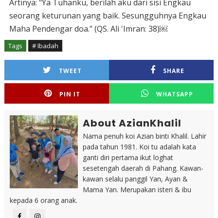
Artinya: "Ya Tuhanku, berilah aku dari sisi Engkau
seorang keturunan yang baik. Sesungguhnya Engkau
Maha Pendengar doa." (QS. Ali 'Imran: 38)￼
Tags
# Ibadah
TWEET
SHARE
PIN IT
WHATSAPP
About AzianKhalil
Nama penuh koi Azian binti Khalil. Lahir
pada tahun 1981. Koi tu adalah kata
ganti diri pertama ikut loghat
sesetengah daerah di Pahang. Kawan-
kawan selalu panggil Yan, Ayan &
Mama Yan. Merupakan isteri & ibu
kepada 6 orang anak.