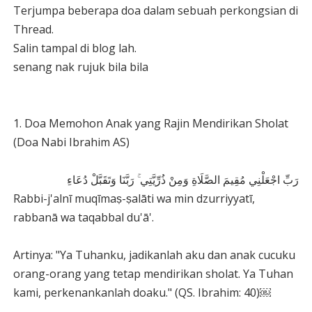
Terjumpa beberapa doa dalam sebuah perkongsian di
Thread.
Salin tampal di blog lah.
senang nak rujuk bila bila
1. Doa Memohon Anak yang Rajin Mendirikan Sholat
(Doa Nabi Ibrahim AS)
رَبِّ اجْعَلْنِي مُقِيمَ الصَّلَاةِ وَمِنْ ذُرِّيَّتِي ۚ رَبَّنَا وَتَقَبَّلْ دُعَاءِ
Rabbi-j'alnī muqīmaṣ-ṣalāti wa min dzurriyyatī,
rabbanā wa taqabbal du'ā'.
Artinya: "Ya Tuhanku, jadikanlah aku dan anak cucuku
orang-orang yang tetap mendirikan sholat. Ya Tuhan
kami, perkenankanlah doaku." (QS. Ibrahim: 40)￼