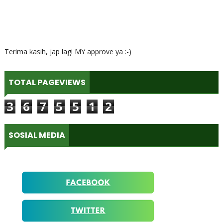
Terima kasih, jap lagi MY approve ya :-)
TOTAL PAGEVIEWS
3
6
7
5
5
1
2
SOSIAL MEDIA