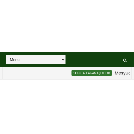
Mesyuarat B
SEKOLAH AGAMA JOHOR