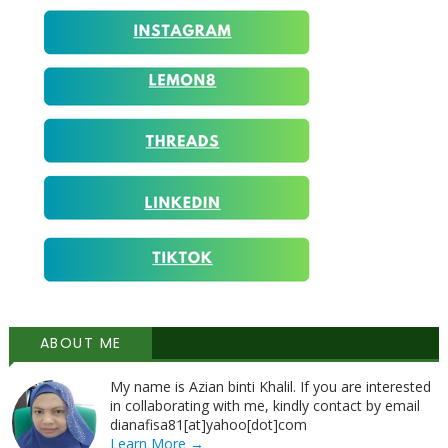
ABOUT ME
My name is Azian binti Khalil. If you are interested
in collaborating with me, kindly contact by email
dianafisa81[at]yahoo[dot]com
Learn More →