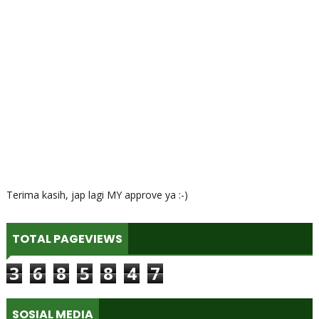
Terima kasih, jap lagi MY approve ya :-)
TOTAL PAGEVIEWS
3
6
8
5
8
4
7
SOSIAL MEDIA