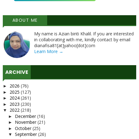
ABOUT ME
My name is Azian binti Khalil. If you are interested
in collaborating with me, kindly contact by email
dianafisa81[at]yahoo[dot]com
Learn More →
ARCHIVE
2026
(76)
►
2025
(127)
►
2024
(261)
►
2023
(230)
►
2022
(218)
▼
December
(16)
►
November
(21)
►
October
(25)
►
September
(26)
▼