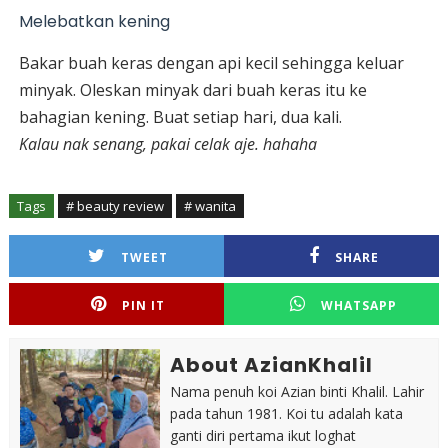
Melebatkan kening
Bakar buah keras dengan api kecil sehingga keluar
minyak. Oleskan minyak dari buah keras itu ke
bahagian kening. Buat setiap hari, dua kali.
Kalau nak senang, pakai celak aje. hahaha
Tags
# beauty review
# wanita
TWEET
SHARE
PIN IT
WHATSAPP
About AzianKhalil
Nama penuh koi Azian binti Khalil. Lahir
pada tahun 1981. Koi tu adalah kata
ganti diri pertama ikut loghat