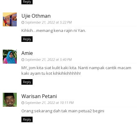
Reply
Ujie Othman
September 21, 2022 at 5:22 PM
Kihkih…memang kena rajin ni Yan.
Reply
Amie
September 21, 2022 at 5:40 PM
MY, jom kita siat kulit kaki kita. Nanti nampak cantik macam
kaki ayam tu kot kihkihkihhhhh!
Reply
Warisan Petani
September 21, 2022 at 10:11 PM
Orang sekarang dah tak main petua2 begini
Reply