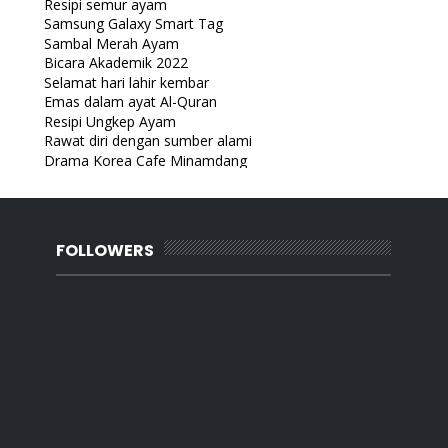
Resipi semur ayam
Samsung Galaxy Smart Tag
Sambal Merah Ayam
Bicara Akademik 2022
Selamat hari lahir kembar
Emas dalam ayat Al-Quran
Resipi Ungkep Ayam
Rawat diri dengan sumber alami
Drama Korea Cafe Minamdang
Aktiviti mencuci bersama anak
Lirik Lagu Terlena
Kucing bukan najis
Handheld Massager
FOLLOWERS
Tudung bawal Sue & Sha
10 Rahsia jadi Isteri Dambaan Suami
Elak keracunan makanan
WW :Bunga liar
Sarapan pagi hujung minggu lepas
Makan Malam di Restoran Agus
Asam Pedas Ikan Mayong
Meracun kebun
Zero Treadmill dan Exercise bike
Korean Drama The Beauty Inside