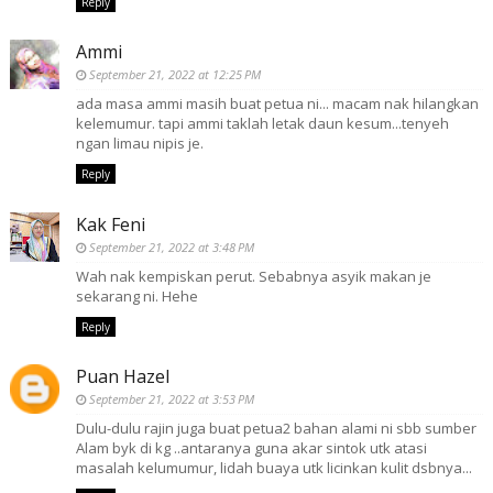
Reply
Ammi
September 21, 2022 at 12:25 PM
ada masa ammi masih buat petua ni... macam nak hilangkan
kelemumur. tapi ammi taklah letak daun kesum...tenyeh
ngan limau nipis je.
Reply
Kak Feni
September 21, 2022 at 3:48 PM
Wah nak kempiskan perut. Sebabnya asyik makan je
sekarang ni. Hehe
Reply
Puan Hazel
September 21, 2022 at 3:53 PM
Dulu-dulu rajin juga buat petua2 bahan alami ni sbb sumber
Alam byk di kg ..antaranya guna akar sintok utk atasi
masalah kelumumur, lidah buaya utk licinkan kulit dsbnya...