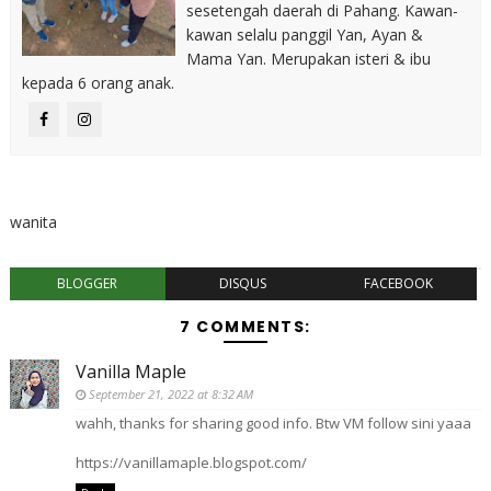
sesetengah daerah di Pahang. Kawan-
kawan selalu panggil Yan, Ayan &
Mama Yan. Merupakan isteri & ibu
kepada 6 orang anak.
wanita
BLOGGER
DISQUS
FACEBOOK
7 COMMENTS:
Vanilla Maple
September 21, 2022 at 8:32 AM
wahh, thanks for sharing good info. Btw VM follow sini yaaa
https://vanillamaple.blogspot.com/