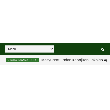
Mesyuarat Badan Kebajikan Sekolah Agama dan
AH AGAMA JOHOR