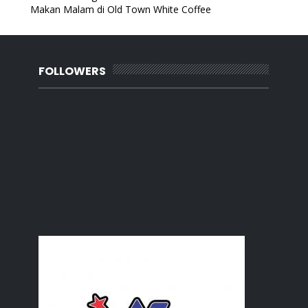
Makan Malam di Old Town White Coffee
Buffet ala Sajian Desa Ramadan Holiday Villa Johor...
Melawat Kebun
Menate Taman Tasik Johor Bahru
Chinese New Year Celebration and Ramadhan Buffet P...
FOLLOWERS
Sambal ikan bilis petai
Beli Orkid di Shopee
Jambu air depan rumah
Kalendar 2023
Sambal ketuk mudah dengan ubi kayu godok
Re-pot pokok bunga
Kedai Cermin Mata Pekan Nanas Pontian
Eziclean Toilet and Floor Cleaner
Kacang buncis tumis dengan udang
Wordless Wednesday : Pekan Nanas
Urut di Spa Muslimah Pekan Nanas Pontian
Restoran Kemangi Pontian lagi
10 Etika Hadir Mesyuarat
Mesin rumput lawn mower
Mi kari daging Noxxa
Rebus Telur Guna Periuk Noxxa
Asah Fikiran dengan Senaman Otak
Wordless Wednesday : Butter Cookies