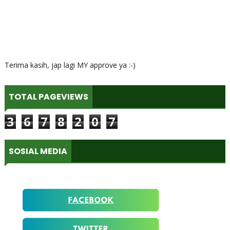
Terima kasih, jap lagi MY approve ya :-)
TOTAL PAGEVIEWS
3
6
7
8
2
0
7
SOSIAL MEDIA