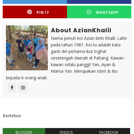
PIN IT
WHATSAPP
About AzianKhalil
Nama penuh koi Azian binti Khalil. Lahir
pada tahun 1981. Koi tu adalah kata
ganti diri pertama ikut loghat
sesetengah daerah di Pahang. Kawan-
kawan selalu panggil Yan, Ayan &
Mama Yan. Merupakan isteri & ibu
kepada 6 orang anak.
Berkebun
BLOGGER
DISQUS
FACEBOOK