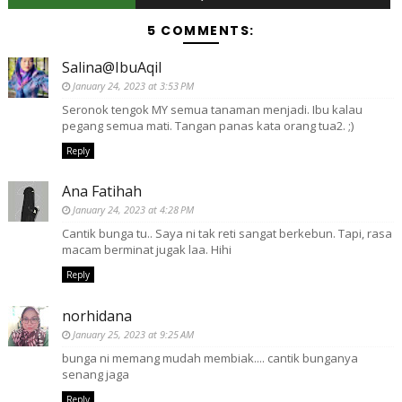
5 COMMENTS:
Salina@IbuAqil
January 24, 2023 at 3:53 PM
Seronok tengok MY semua tanaman menjadi. Ibu kalau
pegang semua mati. Tangan panas kata orang tua2. ;)
Reply
Ana Fatihah
January 24, 2023 at 4:28 PM
Cantik bunga tu.. Saya ni tak reti sangat berkebun. Tapi, rasa
macam berminat jugak laa. Hihi
Reply
norhidana
January 25, 2023 at 9:25 AM
bunga ni memang mudah membiak.... cantik bunganya
senang jaga
Reply