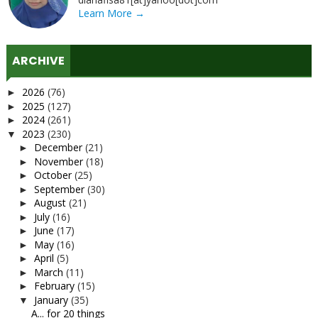
Learn More →
ARCHIVE
2026
(76)
►
2025
(127)
►
2024
(261)
►
2023
(230)
▼
December
(21)
►
November
(18)
►
October
(25)
►
September
(30)
►
August
(21)
►
July
(16)
►
June
(17)
►
May
(16)
►
April
(5)
►
March
(11)
►
February
(15)
►
January
(35)
▼
A... for 20 things