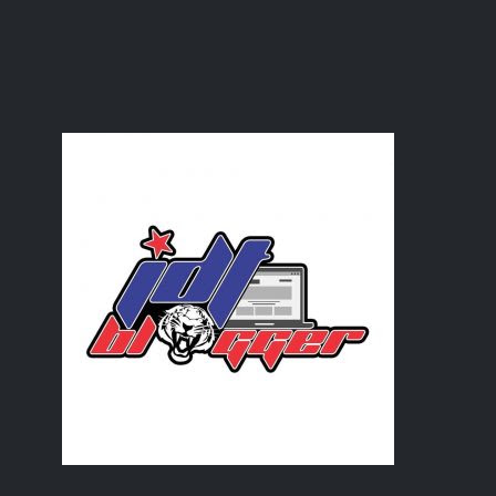
Ulangtahun Pernikahan ke 15
June
(35)
►
May
(14)
►
April
(7)
►
March
(7)
►
February
(15)
►
January
(11)
►
2019
(239)
►
2018
(56)
►
2017
(4)
►
2016
(3)
►
2015
(66)
►
2014
(124)
►
2013
(137)
►
2012
(92)
►
2011
(54)
►
2010
(62)
►