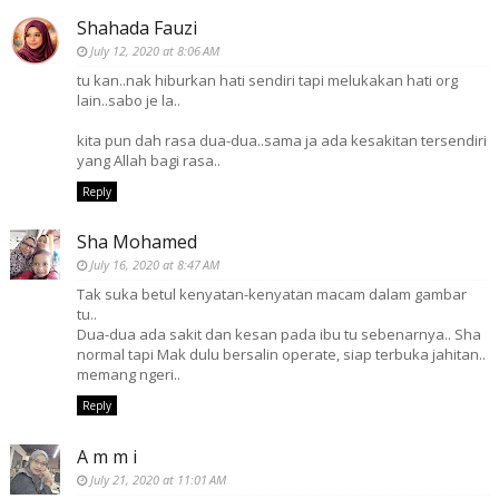
Shahada Fauzi
July 12, 2020 at 8:06 AM
tu kan..nak hiburkan hati sendiri tapi melukakan hati org
lain..sabo je la..
kita pun dah rasa dua-dua..sama ja ada kesakitan tersendiri
yang Allah bagi rasa..
Reply
Sha Mohamed
July 16, 2020 at 8:47 AM
Tak suka betul kenyatan-kenyatan macam dalam gambar
tu..
Dua-dua ada sakit dan kesan pada ibu tu sebenarnya.. Sha
normal tapi Mak dulu bersalin operate, siap terbuka jahitan..
memang ngeri..
Reply
A m m i
July 21, 2020 at 11:01 AM