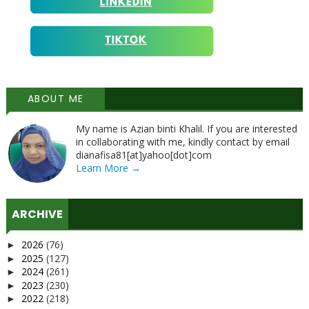
ABOUT ME
My name is Azian binti Khalil. If you are interested
in collaborating with me, kindly contact by email
dianafisa81[at]yahoo[dot]com
Learn More →
ARCHIVE
2026
(76)
►
2025
(127)
►
2024
(261)
►
2023
(230)
►
2022
(218)
►