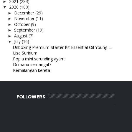
2021
(283)
►
2020
(180)
▼
December
(29)
►
November
(11)
►
October
(9)
►
September
(19)
►
August
(7)
►
July
(16)
▼
Unboxing Premium Starter Kit Essential Oil Young L...
Lisa Suririum
Popia mini serunding ayam
Di mana semangat?
Kemalangan kereta
MY Review : Novel ' Cinta Sang Ratu'
Makan emas
Operate atau normal?
Kenapa suka selfie?
FOLLOWERS
Selamat pagi Sayang
Beauty Review :Mary Kay Sheer UV Defense Milk SPF ...
Awesome Spray
Kad Pengenalan Abang dah Siap
Keputusan Blog List PKPP at aziankhalildotcom
Set Mainan Saidina