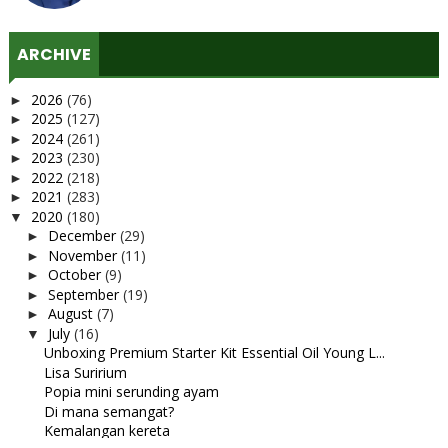
ARCHIVE
2026
(76)
►
2025
(127)
►
2024
(261)
►
2023
(230)
►
2022
(218)
►
2021
(283)
►
2020
(180)
▼
December
(29)
►
November
(11)
►
October
(9)
►
September
(19)
►
August
(7)
►
July
(16)
▼
Unboxing Premium Starter Kit Essential Oil Young L...
Lisa Suririum
Popia mini serunding ayam
Di mana semangat?
Kemalangan kereta