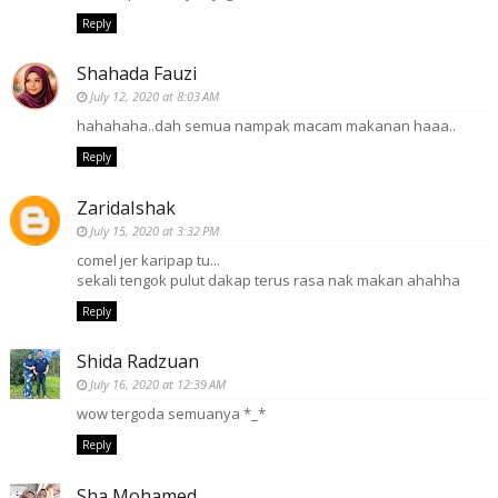
Reply
Shahada Fauzi
July 12, 2020 at 8:03 AM
hahahaha..dah semua nampak macam makanan haaa..
Reply
ZaridaIshak
July 15, 2020 at 3:32 PM
comel jer karipap tu...
sekali tengok pulut dakap terus rasa nak makan ahahha
Reply
Shida Radzuan
July 16, 2020 at 12:39 AM
wow tergoda semuanya *_*
Reply
Sha Mohamed