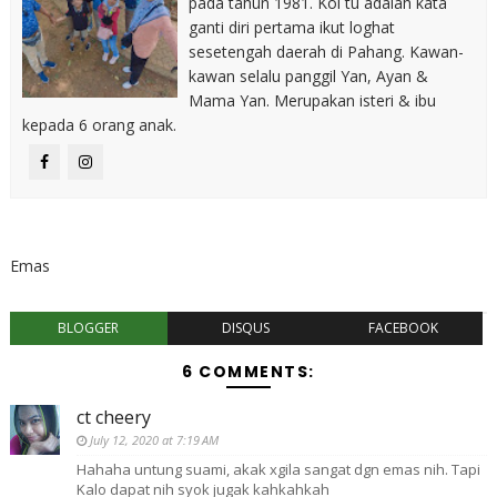
pada tahun 1981. Koi tu adalah kata
ganti diri pertama ikut loghat
sesetengah daerah di Pahang. Kawan-
kawan selalu panggil Yan, Ayan &
Mama Yan. Merupakan isteri & ibu
kepada 6 orang anak.
Emas
BLOGGER
DISQUS
FACEBOOK
6 COMMENTS:
ct cheery
July 12, 2020 at 7:19 AM
Hahaha untung suami, akak xgila sangat dgn emas nih. Tapi
Kalo dapat nih syok jugak kahkahkah