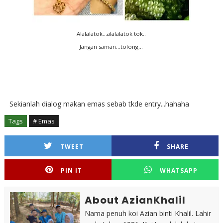
Alalalatok...alalalatok tok..
Jangan saman...tolong...
Sekianlah dialog makan emas sebab tkde entry...hahaha
Tags
# Emas
TWEET
SHARE
PIN IT
WHATSAPP
About AzianKhalil
Nama penuh koi Azian binti Khalil. Lahir