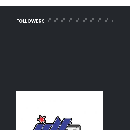
MY Review : Novel ' Cinta Sang Ratu'
Makan emas
Operate atau normal?
Kenapa suka selfie?
FOLLOWERS
Selamat pagi Sayang
Beauty Review :Mary Kay Sheer UV Defense Milk SPF ...
Awesome Spray
Kad Pengenalan Abang dah Siap
Keputusan Blog List PKPP at aziankhalildotcom
Set Mainan Saidina
Ulangtahun Pernikahan ke 15
June
(35)
►
May
(14)
►
April
(7)
►
March
(7)
►
February
(15)
►
January
(11)
►
2019
(239)
►
2018
(56)
►
2017
(4)
►
2016
(3)
►
2015
(66)
►
2014
(124)
►