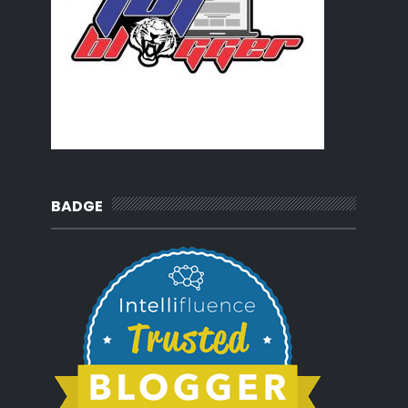
2013
(137)
►
2012
(92)
►
2011
(54)
►
2010
(62)
►
BADGE