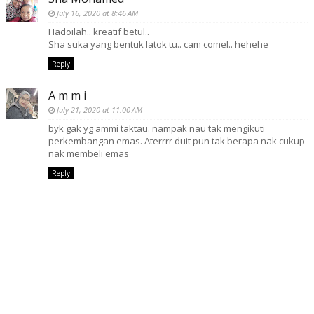
July 16, 2020 at 8:46 AM
Hadoilah.. kreatif betul..
Sha suka yang bentuk latok tu.. cam comel.. hehehe
Reply
A m m i
July 21, 2020 at 11:00 AM
byk gak yg ammi taktau. nampak nau tak mengikuti
perkembangan emas. Aterrrr duit pun tak berapa nak cukup
nak membeli emas
Reply