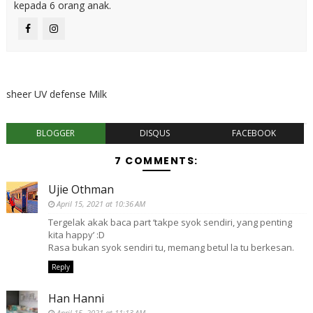
kepada 6 orang anak.
sheer UV defense Milk
BLOGGER
DISQUS
FACEBOOK
7 COMMENTS:
Ujie Othman
April 15, 2021 at 10:36 AM
Tergelak akak baca part ‘takpe syok sendiri, yang penting
kita happy’ :D
Rasa bukan syok sendiri tu, memang betul la tu berkesan.
Reply
Han Hanni
April 15, 2021 at 11:13 AM