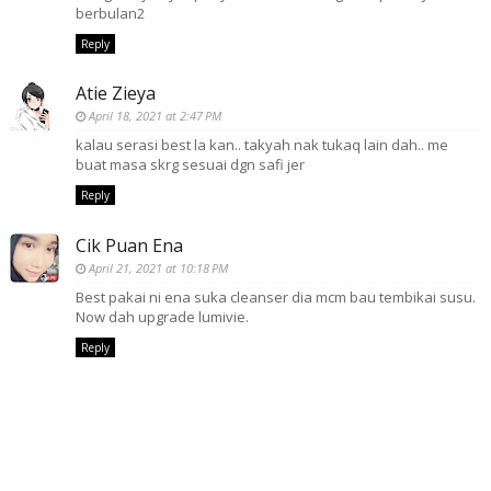
berbulan2
Reply
Atie Zieya
April 18, 2021 at 2:47 PM
kalau serasi best la kan.. takyah nak tukaq lain dah.. me
buat masa skrg sesuai dgn safi jer
Reply
Cik Puan Ena
April 21, 2021 at 10:18 PM
Best pakai ni ena suka cleanser dia mcm bau tembikai susu.
Now dah upgrade lumivie.
Reply