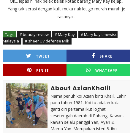
Ok... lepas ni nak belek belek kotak barang Mary Kay kejap..
Yang tak serasi dengan kulit muka nak let go murah murah je
rasanya...
Tags
# beauty review
# Mary Kay
# Mary kay timewise
Malaysia
# sheer UV defense Milk
TWEET
SHARE
PIN IT
WHATSAPP
About AzianKhalil
Nama penuh koi Azian binti Khalil. Lahir
pada tahun 1981. Koi tu adalah kata
ganti diri pertama ikut loghat
sesetengah daerah di Pahang. Kawan-
kawan selalu panggil Yan, Ayan &
Mama Yan. Merupakan isteri & ibu