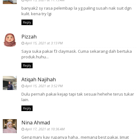
banyak2 sy rasa pelembap la yg paling susah nak suit dgn
kulit. kena try lgi
Reply
Pizzah
April 15, 2021 at 3:13 PM
Saya suka pakai f3 claymask. Cuma sekarang dah bertuka
produk.huhu...
Reply
Atiqah Najihah
April 15, 2021 at 3:52 PM
Dulu pernah pakai kejap tapi tak sesuai hehehe terus tukar
lain.
Reply
Nina Ahmad
April 17, 2021 at 10:36 AM
Geng mary kay rupanya haha.. memang best pakai. Jimat