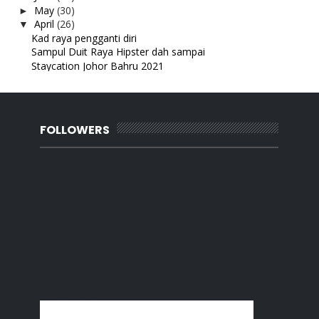
May
(30)
►
April
(26)
▼
Kad raya pengganti diri
Sampul Duit Raya Hipster dah sampai
Staycation Johor Bahru 2021
Beli TV lagi
Cendol Mahabah Benut
Akan datang :Tarantula X
Minyak Wangi Far Away Avon
FOLLOWERS
Keyboard berlampu
My skincare - Mary Kay Timewise
Kanser jahat
Restoran Kemangi Bandar Pontian
Selamat Menyambut Ramadhan Al Mubarak
Kerongsang lagi
Katak oh katak
PBAKL 2021 - BAHAGIAN 2
Wordless Wednesday : Roti Canai Segera
PBAKL 2021 Bahagian 1
Mung Mung Halal Chinese Food
Segmen Bloglist Ramadan 1442H / 2021M
Baker's Cottage Labis
Happy 4th Birthday Mirzan