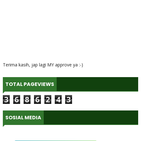
Terima kasih, jap lagi MY approve ya :-)
TOTAL PAGEVIEWS
3
6
8
6
2
4
3
SOSIAL MEDIA