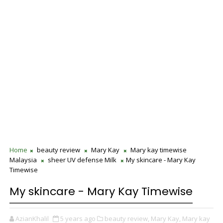
Home
beauty review
Mary Kay
Mary kay timewise
Malaysia
sheer UV defense Milk
My skincare - Mary Kay
Timewise
My skincare - Mary Kay Timewise
AzianKhalil
5 years ago
beauty review,
Mary Kay,
Mary kay