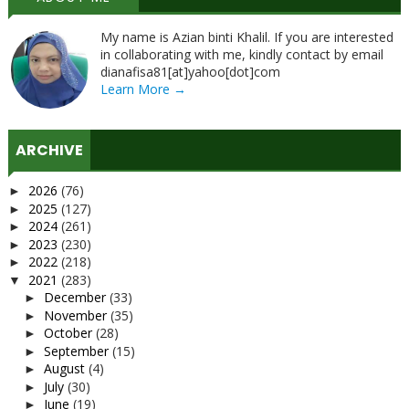
My name is Azian binti Khalil. If you are interested
in collaborating with me, kindly contact by email
dianafisa81[at]yahoo[dot]com
Learn More →
ARCHIVE
2026
(76)
►
2025
(127)
►
2024
(261)
►
2023
(230)
►
2022
(218)
►
2021
(283)
▼
December
(33)
►
November
(35)
►
October
(28)
►
September
(15)
►
August
(4)
►
July
(30)
►
June
(19)
►