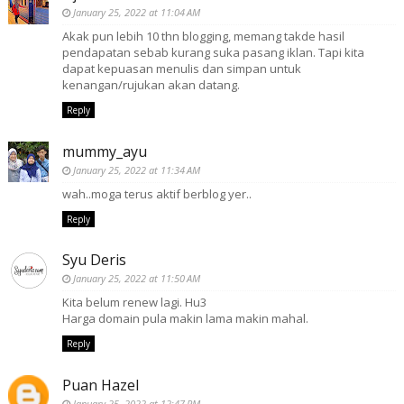
January 25, 2022 at 11:04 AM
Akak pun lebih 10 thn blogging, memang takde hasil
pendapatan sebab kurang suka pasang iklan. Tapi kita
dapat kepuasan menulis dan simpan untuk
kenangan/rujukan akan datang.
Reply
mummy_ayu
January 25, 2022 at 11:34 AM
wah..moga terus aktif berblog yer..
Reply
Syu Deris
January 25, 2022 at 11:50 AM
Kita belum renew lagi. Hu3
Harga domain pula makin lama makin mahal.
Reply
Puan Hazel
January 25, 2022 at 12:47 PM