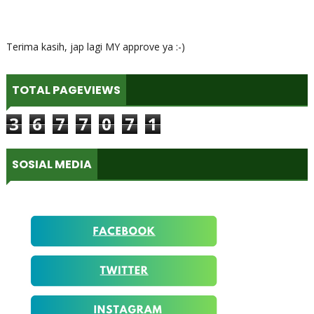
Terima kasih, jap lagi MY approve ya :-)
TOTAL PAGEVIEWS
3
6
7
7
0
7
1
SOSIAL MEDIA