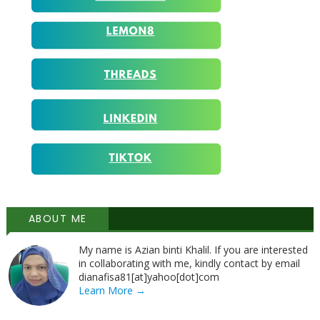
ABOUT ME
My name is Azian binti Khalil. If you are interested
in collaborating with me, kindly contact by email
dianafisa81[at]yahoo[dot]com
Learn More →