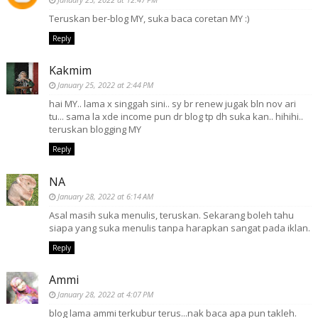
Teruskan ber-blog MY, suka baca coretan MY :)
Reply
Kakmim
January 25, 2022 at 2:44 PM
hai MY.. lama x singgah sini.. sy br renew jugak bln nov ari
tu... sama la xde income pun dr blog tp dh suka kan.. hihihi..
teruskan blogging MY
Reply
NA
January 28, 2022 at 6:14 AM
Asal masih suka menulis, teruskan. Sekarang boleh tahu
siapa yang suka menulis tanpa harapkan sangat pada iklan.
Reply
Ammi
January 28, 2022 at 4:07 PM
blog lama ammi terkubur terus...nak baca apa pun takleh.