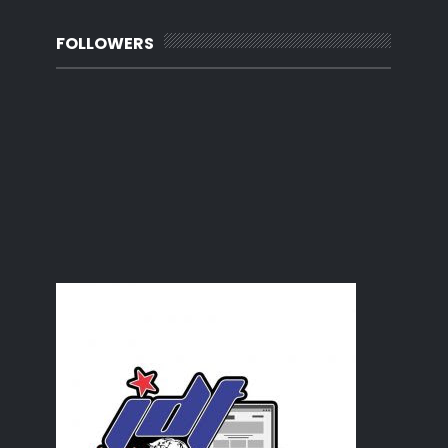
Vinda Kitchen Towel
Tempek apa pun, muka macam tu jugak
FOLLOWERS
Selesai vaksin dos booster
Renew domain aziankhalil.com
Appointment Booster
Al Mijan Tukang Sepah
Spaghetti carbonara paling simple
Tonton Secret Love, Ji sung
Bestnya Kalau Travel ke Genting Highland
Menguruskan rumahtangga
Pengalaman di wad Hospital Asia Columbia
Petua rumahtangga untuk lelaki
Adik Mijan masuk ward
Seluar pendek dalam anak anak
Pokok baru untuk taman mini
Hidup aktif badan sihat
Pembikinan Kerepek Ubi Kayu
Donut beku
Floor trap tersumbat minyak beku
Tanjung Emas, Muar
Mijan dah sekolah
Telekung Swarovski Siti Khadijah
Tukang Komen Ngetop 2021