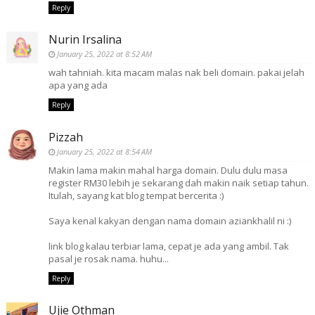
Reply
Nurin Irsalina
January 25, 2022 at 8:52 AM
wah tahniah. kita macam malas nak beli domain. pakai jelah
apa yang ada
Reply
Pizzah
January 25, 2022 at 8:54 AM
Makin lama makin mahal harga domain. Dulu dulu masa
register RM30 lebih je sekarang dah makin naik setiap tahun.
Itulah, sayang kat blog tempat bercerita :)
Saya kenal kakyan dengan nama domain aziankhalil ni :)
link blog kalau terbiar lama, cepat je ada yang ambil. Tak
pasal je rosak nama. huhu...
Reply
Ujie Othman