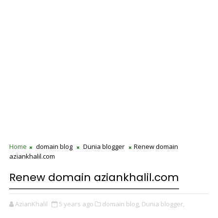
Home
domain blog
Dunia blogger
Renew domain
aziankhalil.com
Renew domain aziankhalil.com
AzianKhalil
5 years ago
domain blog,
Dunia blogger,