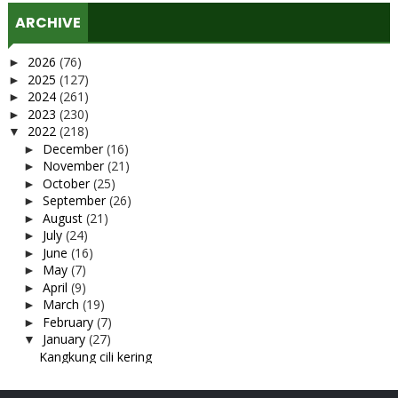
ARCHIVE
2026
(76)
►
2025
(127)
►
2024
(261)
►
2023
(230)
►
2022
(218)
▼
December
(16)
►
November
(21)
►
October
(25)
►
September
(26)
►
August
(21)
►
July
(24)
►
June
(16)
►
May
(7)
►
April
(9)
►
March
(19)
►
February
(7)
►
January
(27)
▼
Kangkung cili kering
Kuih bakar pandan
Lepak petang di Edry Cafe, Pekan Nanas