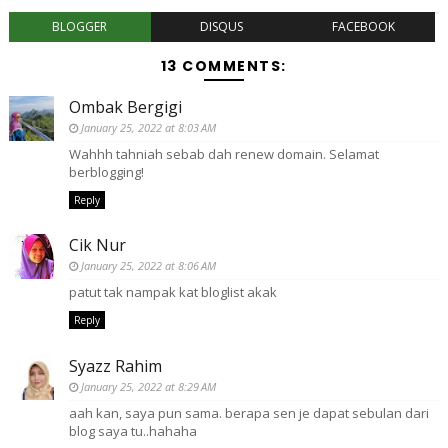
BLOGGER
DISQUS
FACEBOOK
13 COMMENTS:
Ombak Bergigi
January 25, 2022 at 8:03 AM
Wahhh tahniah sebab dah renew domain. Selamat
berblogging!
Reply
Cik Nur
January 25, 2022 at 8:06 AM
patut tak nampak kat bloglist akak
Reply
Syazz Rahim
January 25, 2022 at 8:29 AM
aah kan, saya pun sama. berapa sen je dapat sebulan dari
blog saya tu..hahaha