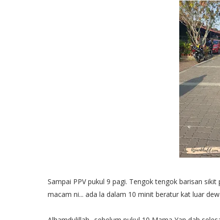
Sampai PPV pukul 9 pagi. Tengok tengok barisan sikit
macam ni... ada la dalam 10 minit beratur kat luar dew
Alhamdulillah.. sebelum pukul 10 Mama Yan dah seles