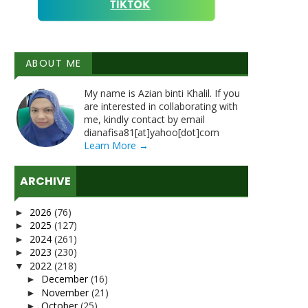
ABOUT ME
My name is Azian binti Khalil. If you
are interested in collaborating with
me, kindly contact by email
dianafisa81[at]yahoo[dot]com
Learn More →
ARCHIVE
2026
(76)
►
2025
(127)
►
2024
(261)
►
2023
(230)
►
2022
(218)
▼
December
(16)
►
November
(21)
►
October
(25)
►