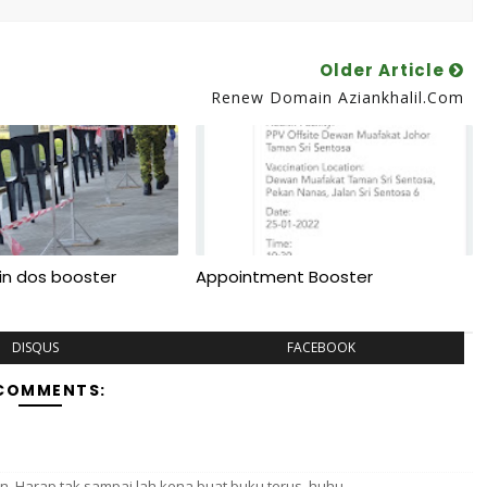
Older Article
Renew Domain Aziankhalil.com
sin dos booster
Appointment Booster
DISQUS
FACEBOOK
 COMMENTS:
an. Harap tak sampai lah kena buat buku terus. huhu