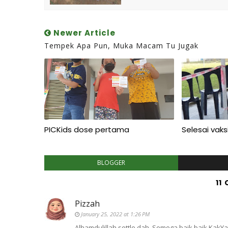
Newer Article
Tempek Apa Pun, Muka Macam Tu Jugak
PICKids dose pertama
Selesai vak
BLOGGER
11
Pizzah
January 25, 2022 at 1:26 PM
Alhamdulillah settle dah. Semoga baik baik KakY