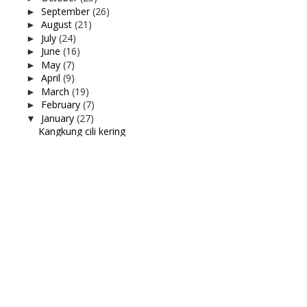
September
(26)
►
August
(21)
►
July
(24)
►
June
(16)
►
May
(7)
►
April
(9)
►
March
(19)
►
February
(7)
►
January
(27)
▼
Kangkung cili kering
Kuih bakar pandan
Lepak petang di Edry Cafe, Pekan Nanas
Vinda Kitchen Towel
Tempek apa pun, muka macam tu jugak
Selesai vaksin dos booster
Renew domain aziankhalil.com
Appointment Booster
Al Mijan Tukang Sepah
Spaghetti carbonara paling simple
Tonton Secret Love, Ji sung
Bestnya Kalau Travel ke Genting Highland
Menguruskan rumahtangga
Pengalaman di wad Hospital Asia Columbia