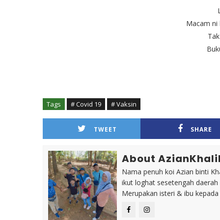
Macam ni la
Tak
Buk
Tags
# Covid 19
# Vaksin
TWEET
SHARE
About AzianKhali
Nama penuh koi Azian binti Khal
ikut loghat sesetengah daerah
Merupakan isteri & ibu kepada