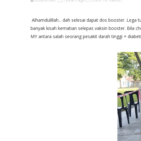
AzianKhalil
5 years ago
Covid 19,
Vaksin,
Alhamdulillah... dah selesai dapat dos booster. Lega tu t
banyak kisah kematian selepas vaksin booster. Bila ch
MY antara salah seorang pesakit darah tinggi + diabetis