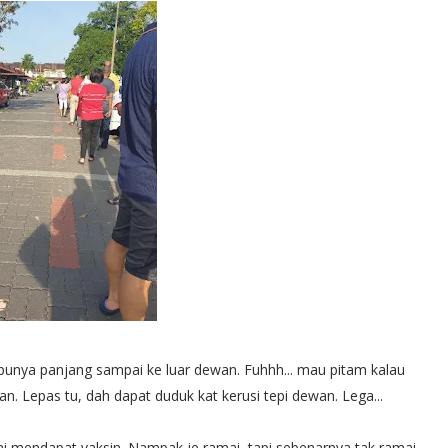
 punya panjang sampai ke luar dewan. Fuhhh... mau pitam kalau
an. Lepas tu, dah dapat duduk kat kerusi tepi dewan. Lega...
ai mendapat vaksin. Nampak je ramai, tapi sebenarnya tak ramai