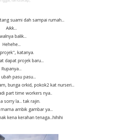
angga,
landskap,
petang suami dah sampai rumah...
Aikk...
walnya balik...
Hehehe...
projek", katanya.
at dapat projek baru...
Rupanya...
 ubah pasu pasu...
am, bunga orkid, pokok2 kat nurseri...
adi part time workers nya..
sorry la... tak rajin.
i mama ambik gambar ya...
ak kena kerahan tenaga...hihihi