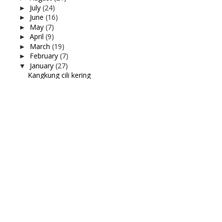
July
(24)
►
June
(16)
►
May
(7)
►
April
(9)
►
March
(19)
►
February
(7)
►
January
(27)
▼
Kangkung cili kering
Kuih bakar pandan
Lepak petang di Edry Cafe, Pekan Nanas
Vinda Kitchen Towel
Tempek apa pun, muka macam tu jugak
Selesai vaksin dos booster
Renew domain aziankhalil.com
Appointment Booster
Al Mijan Tukang Sepah
Spaghetti carbonara paling simple
Tonton Secret Love, Ji sung
Bestnya Kalau Travel ke Genting Highland
Menguruskan rumahtangga
Pengalaman di wad Hospital Asia Columbia
Petua rumahtangga untuk lelaki
Adik Mijan masuk ward