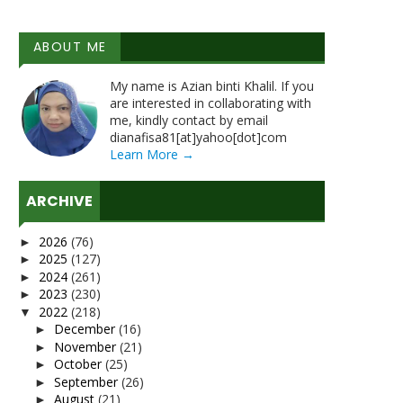
ABOUT ME
My name is Azian binti Khalil. If you
are interested in collaborating with
me, kindly contact by email
dianafisa81[at]yahoo[dot]com
Learn More →
ARCHIVE
2026
(76)
►
2025
(127)
►
2024
(261)
►
2023
(230)
►
2022
(218)
▼
December
(16)
►
November
(21)
►
October
(25)
►
September
(26)
►
August
(21)
►