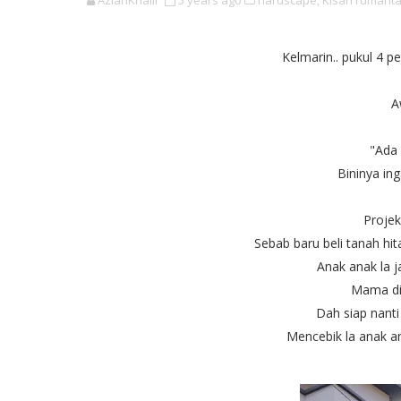
AzianKhalil
5 years ago
hardscape,
Kisah rumaht
Kelmarin.. pukul 4 
A
"Ada 
Bininya ing
Projek
Sebab baru beli tanah hit
Anak anak la j
Mama dia 
Dah siap nant
Mencebik la anak an