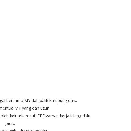
ggal bersama MY dah balik kampung dah..
 mentua MY yang dah uzur.
oleh keluarkan duit EPF zaman kerja kilang dulu.
Jadi...
gi adik adik sorang sikit...