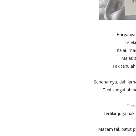
Harganya
Telek
Kalau mas
Malas s
Tak tahulah
Sebenarnya, dah lama
Tapi sangatlah be
Teru
Terfikir juga nak
Macam tak patut pu