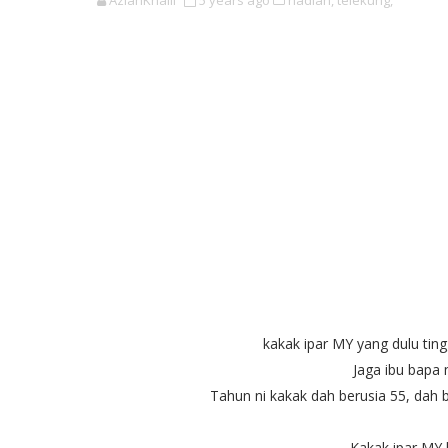
AzianKhalil
5 years ago
hadiah,
telekung,
kakak ipar MY yang dulu tin
Jaga ibu bapa
Tahun ni kakak dah berusia 55, dah b
Kakak ipar MY ba