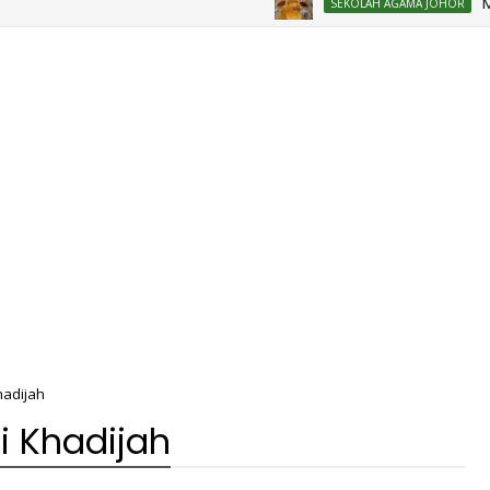
Mesyuar
SEKOLAH AGAMA JOHOR
hadijah
i Khadijah