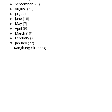
September
(26)
►
August
(21)
►
July
(24)
►
June
(16)
►
May
(7)
►
April
(9)
►
March
(19)
►
February
(7)
►
January
(27)
▼
Kangkung cili kering
Kuih bakar pandan
Lepak petang di Edry Cafe, Pekan Nanas
Vinda Kitchen Towel
Tempek apa pun, muka macam tu jugak
Selesai vaksin dos booster
Renew domain aziankhalil.com
Appointment Booster
Al Mijan Tukang Sepah
Spaghetti carbonara paling simple
Tonton Secret Love, Ji sung
Bestnya Kalau Travel ke Genting Highland
Menguruskan rumahtangga
Pengalaman di wad Hospital Asia Columbia