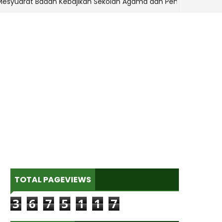
at Badan Kebajikan Sekolah Agama dan Penyampaian Hadiah
TOTAL PAGEVIEWS
3
6
7
5
1
1
7