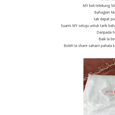
MY beli telekung Si
Bahagian Ma
tak dapat pul
Suami MY setuju untuk tarik bah
Daripada h
Baik la be
Boleh la share saham pahala k