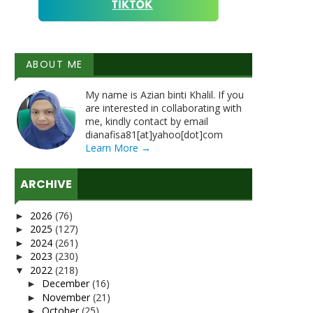
ABOUT ME
My name is Azian binti Khalil. If you
are interested in collaborating with
me, kindly contact by email
dianafisa81[at]yahoo[dot]com
Learn More →
ARCHIVE
2026
(76)
►
2025
(127)
►
2024
(261)
►
2023
(230)
►
2022
(218)
▼
December
(16)
►
November
(21)
►
October
(25)
►