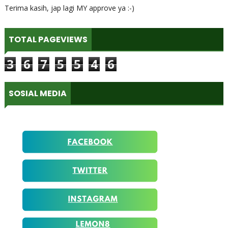
Terima kasih, jap lagi MY approve ya :-)
TOTAL PAGEVIEWS
3
6
7
5
5
4
6
SOSIAL MEDIA