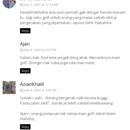
June 7, 2020 at 11:32 AM
haaahhahhaha dulu pun pernah gak dengar benda macam
tu...lagi satu, golf untuk orang yang malas sebab sikit je
pergerakan yang diperlukan...apooo lahh..hahahha
Reply
Ajan
June 9, 2020 at 6:27 PM
Salam, kak. First time jengah blog akak. Menariknya main
golf. TEringin nak cuba juga satu hari nanti.
Reply
AzianKhalil
June 9, 2020 at 9:29 PM
Sunah> aah... dorang bergerak naik kereta buggy..
Pastu jalan sikit²... borak je lebih sambil membawang.
Ajan> orang pompuan tak ramai main golf, takut hitam.
Hahahq
Reply