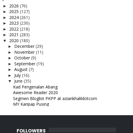
2026
(76)
►
2025
(127)
►
2024
(261)
►
2023
(230)
►
2022
(218)
►
2021
(283)
►
2020
(180)
▼
December
(29)
►
November
(11)
►
October
(9)
►
September
(19)
►
August
(7)
►
July
(16)
►
June
(35)
▼
Kad Pengenalan Abang
Awesome Reader 2020
Segmen Bloglist PKPP at aziankhalildotcom
MY Karipap Pusing
Segmen Blog List PKPP tinggal sehari je lagi
Hadiah tempat terakhir
Pau tak jadi
Tak sempat berflower horn
FOLLOWERS