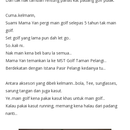
Dah tak nak tambah rentung panas kat padang golf pulak.
Cuma..kelmarin,
Suami Mama Yan pergi main golf selepas 5 tahun tak main
golf.
Set golf yang lama pun dah let go..
So..kali ni..
Nak main kena beli baru la semua...
Mama Yan temankan la ke MST Golf Taman Pelangi...
Berdekatan dengan Istana Pasir Pelangi kedainya tu...
Antara aksesori yang dibeli kelmarin...bola, Tee, sunglasses,
sarung tangan dan juga kasut.
Ye..main golf kena pakai kasut khas untuk main golf...
Kalau pakai kasut running, memang kena halau dari padang
nanti...