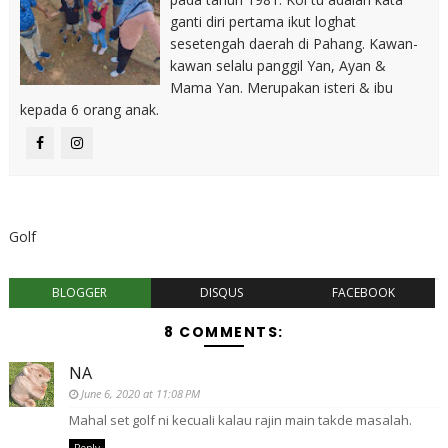
ganti diri pertama ikut loghat
sesetengah daerah di Pahang. Kawan-
kawan selalu panggil Yan, Ayan &
Mama Yan. Merupakan isteri & ibu
kepada 6 orang anak.
Golf
BLOGGER
DISQUS
FACEBOOK
8 COMMENTS:
NA
June 6, 2020 at 11:08 PM
Mahal set golf ni kecuali kalau rajin main takde masalah.
Reply