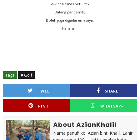
Baik beli emas betul tak.
Datang pandemik,
Boleh juga digadai emasnya.
Hahaha...
Tags
# Golf
TWEET
SHARE
PIN IT
WHATSAPP
About AzianKhalil
Nama penuh koi Azian binti Khalil. Lahir
pada tahun 1981. Koi tu adalah kata