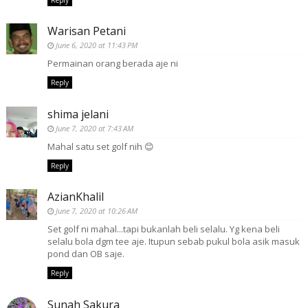
Warisan Petani
June 6, 2020 at 11:43 PM
Permainan orang berada aje ni
Reply
shima jelani
June 7, 2020 at 7:43 AM
Mahal satu set golf nih 😊
Reply
AzianKhalil
June 7, 2020 at 10:26 AM
Set golf ni mahal...tapi bukanlah beli selalu. Yg kena beli
selalu bola dgm tee aje. Itupun sebab pukul bola asik masuk
pond dan OB saje.
Reply
Sunah Sakura