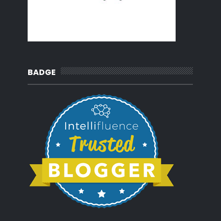
Romantik lepas kawin
Daily diary
Ubi rebus & sambal
Selamat pagi June
May
(14)
►
April
(7)
►
March
(7)
►
February
(15)
►
BADGE
January
(11)
►
2019
(239)
►
2018
(56)
►
2017
(4)
►
2016
(3)
►
2015
(66)
►
2014
(124)
►
2013
(137)
►
2012
(92)
►
2011
(54)
►
2010
(62)
►