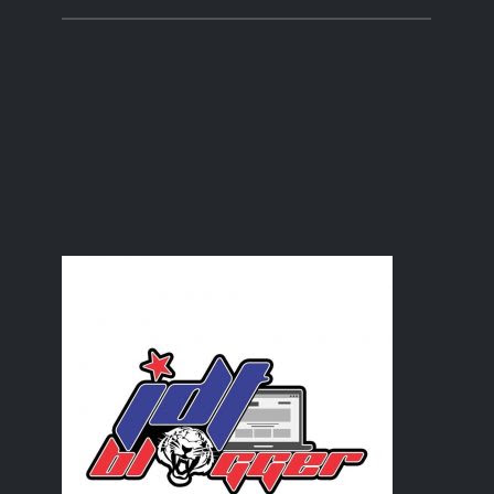
Langsirku Runtuh Lagi
Temu pauh ke ni?
Kek Lapis Sarawak Selera Sakura
MY Review : Dari Kerana Ainun
Servis Kereta Jom
Jangan Cakap Kakak Abang Tak Payung
MY Review :Novel Bagaikan Puteri
Tudung periuk pandailah berlari...
Akuarium
Wordless Wednesday - Chest freezer
Nasi Kerabu Cikgu CT
Mary Kay®️ Oil-Free Eye Makeup Remover
Dah ada vantage
Dunia Tanpa Tembok
Komuniti Pertukaran Buku Atas Talian : Buku Pertam...
Jatuh cinta pada Laksamana Sunan...
MY Review : Novel 'Sutera Bidadari'
Pokok jambu hasil tut
Perutusan Khas Tan Sri Muhyiddin Yasin berhubung P...
Minyak Wangi Mary Kay
GOLF : Golongan Orang Lemah Fikiran
Cuti Hari Keputeraan YDP Agong.
Jangan salah memilih